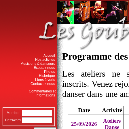
Programme des 
Accueil
Nos activités
Musiciens & danseurs
Écoutez nous
Les ateliers ne s
Photos
Historique
Liens favoris
inscrits. Venez rej
Contactez nous
danser dans une a
Commentaires et
informations
Date
Activité
Membre
Ateliers
Password
25/09/2026
Danse